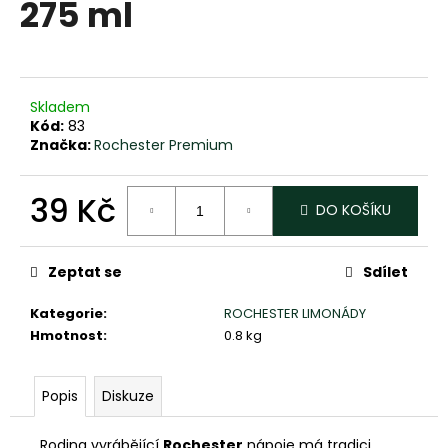
275 ml
a
j
í
t
Skladem
?
Kód:
83
Značka:
Rochester Premium
39 Kč
DO KOŠÍKU
HLEDAT
Měrná
cena:
Zeptat se
Sdílet
Kategorie
:
ROCHESTER LIMONÁDY
D
Hmotnost
:
0.8 kg
o
p
o
Popis
Diskuze
r
u
Rodina vyrábějící
Rochester
nápoje má tradici