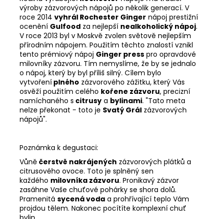
č
výroby zázvorových nápojů po několik generací. V
u
roce 2014
vyhrál Rochester Ginger
nápoj prestižní
j
ocenění
Gulfood
za nejlepší
nealkoholický nápoj
.
e
V roce 2013 byl v Moskvě zvolen světově nejlepším
m
přírodním nápojem. Použitím těchto znalostí vznikl
e
tento prémiový nápoj
Ginger press
pro opravdové
milovníky zázvoru. Tím nemyslíme, že by se jednalo
o nápoj, který by byl příliš silný. Cílem bylo
vytvoření
plného
zázvorového zážitku, který Vás
ROCHESTER
osvěží použitím celého
kořene zázvoru
, precizní
GINGER
LIGHT
namíchaného s
citrusy
a
bylinami
. "Tato meta
KARTON
nelze překonat - toto je
Svatý Grál
zázvorových
12X
nápojů".
725ML
1
984
Poznámka k degustaci:
Kč
Vůně
čerstvě nakrájených
zázvorových plátků a
citrusového ovoce. Toto je splněný sen
každého
milovníka zázvoru
. Pronikavý zázvor
zasáhne Vaše chuťové pohárky se shora dolů.
Pramenitá
sycená voda
a prohřívající teplo Vám
projdou tělem. Nakonec pocítíte komplexní chuť
bylin.